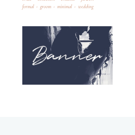
formal
groom
minimal
wedding