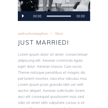
Audio
00:00
00:00
Player
andrewhermanphoto
Music
JUST MARRIED!
Lorem ipsum dolor sit amet, consectetuer
adipiscing elit. Aenean commodo ligula
eget dolor. Aenean massa. Cum sociis
Theme natoque penatibus et magnis dis
parturient montes, nascetur ridiculus mus.
Lorem ipsum proin gravida nibh vel velit
auctor aliquet. Aenean sollicitudin, lorem
auci elit consequat ipsutissem niuis sed
odio sit amet nibh vulputate cursus a sit